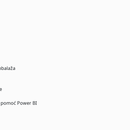
mbalaža
e
uz pomoć Power BI