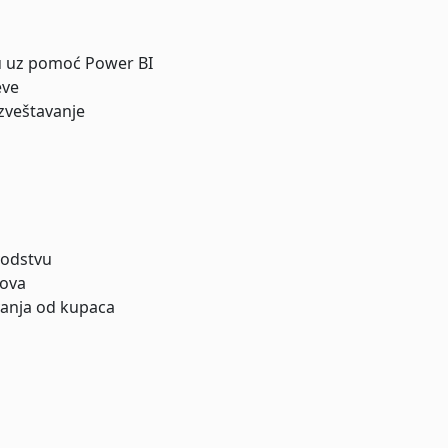
ku uz pomoć Power BI
eve
izveštavanje
vodstvu
lova
vanja od kupaca