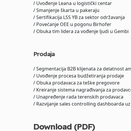
/ Uvođenje Leana u logistički centar
/ Smanjenje škarta u pakeraju
/ Sertifikacija LSS YB za sektor održavanja
/ Povećanje OEE u pogonu Birhofer
/ Obuka tim lidera za vođenje ljudi u Gembi
Prodaja
/ Segmentacija B2B klijenata za delatnost a
/ Uvođenje procesa budžetiranja prodaje
/ Obuka prodavaca za teške pregovore
/ Kreiranje sistema nagrađivanja za prodavc
/ Unapređenje rada terenskih prodavaca
/ Razvijanje sales controlling dashboarda 
Download (PDF)