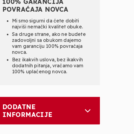
100% GARANCIJA
POVRAĆAJA NOVCA
Mi smo sigurni da ćete dobiti
najviši nemački kvalitet obuke.
Sa druge strane, ako ne budete
zadovoljni sa obukom dajemo
vam garanciju 100% povraćaja
novca.
Bez ikakvih uslova, bez ikakvih
dodatnih pitanja, vraćamo vam
100% uplaćenog novca.
DODATNE
INFORMACIJE