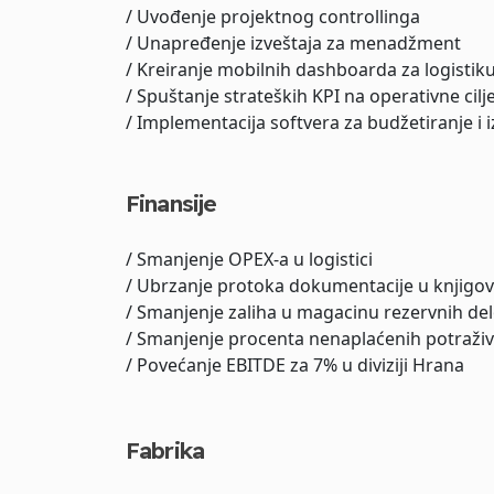
/ Uvođenje projektnog controllinga
/ Unapređenje izveštaja za menadžment
/ Kreiranje mobilnih dashboarda za logisti
/ Spuštanje strateških KPI na operativne cilj
/ Implementacija softvera za budžetiranje i 
Finansije
/ Smanjenje OPEX-a u logistici
/ Ubrzanje protoka dokumentacije u knjigo
/ Smanjenje zaliha u magacinu rezervnih de
/ Smanjenje procenta nenaplaćenih potraži
/ Povećanje EBITDE za 7% u diviziji Hrana
Fabrika