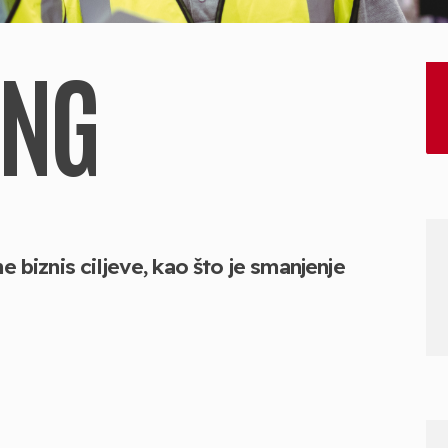
ING
ne biznis
ciljeve, kao što je smanjenje