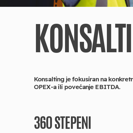
KONSALT
Konsalting je fokusiran na konkret
OPEX-a ili
povećanje EBITDA.
360 STEPENI