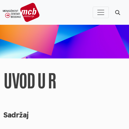
UVOD U R
Sadržaj