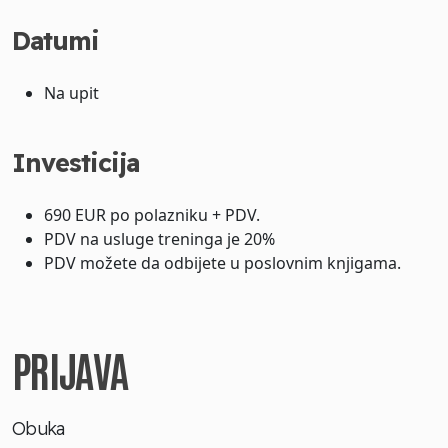
Datumi
Na upit
Investicija
690 EUR po polazniku + PDV.
PDV na usluge treninga je 20%
PDV možete da odbijete u poslovnim knjigama.
PRIJAVA
Obuka