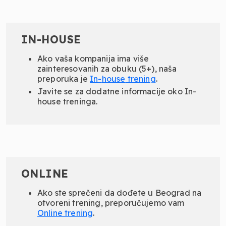
IN-HOUSE
Ako vaša kompanija ima više
zainteresovanih za obuku (5+), naša
preporuka je
In-
house
trening
.
Javite se za dodatne informacije oko In-
house treninga.
ONLINE
Ako ste sprečeni da dođete u Beograd na
otvoreni trening, preporučujemo vam
Online
trening
.