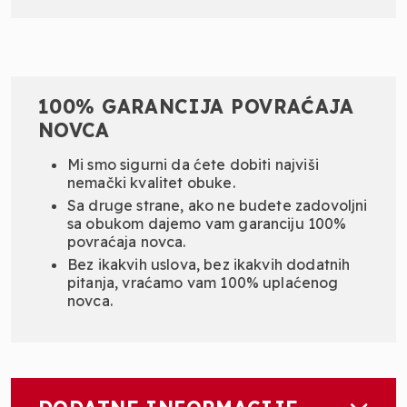
100% GARANCIJA POVRAĆAJA
NOVCA
Mi smo sigurni da ćete dobiti najviši
nemački kvalitet obuke.
Sa druge strane, ako ne budete zadovoljni
sa obukom dajemo vam garanciju 100%
povraćaja novca.
Bez ikakvih uslova, bez ikakvih dodatnih
pitanja, vraćamo vam 100% uplaćenog
novca.