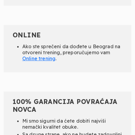
ONLINE
Ako ste sprečeni da dođete u Beograd na
otvoreni trening, preporučujemo vam
Online
trening
.
100% GARANCIJA POVRAĆAJA
NOVCA
Mi smo sigurni da ćete dobiti najviši
nemački kvalitet obuke.
Sa druge strane, ako ne budete zadovoljni