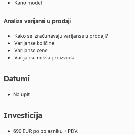
Kano model
Analiza varijansi u prodaji
Kako se izračunavaju varijanse u prodaji?
Varijanse količine
Varijanse cene
Varijanse miksa proizvoda
Datumi
Na upit
Investicija
690 EUR po polazniku + PDV.