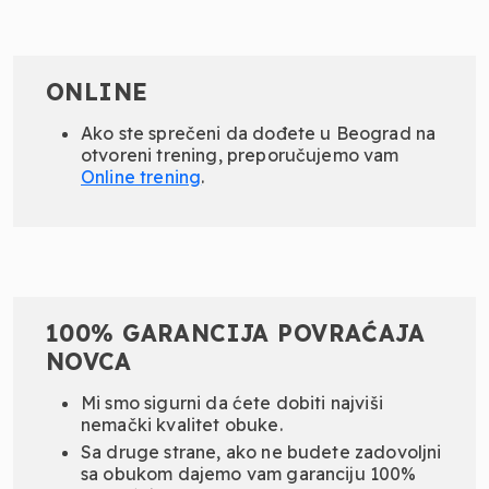
ONLINE
Ako ste sprečeni da dođete u Beograd na
otvoreni trening, preporučujemo vam
Online
trening
.
100% GARANCIJA POVRAĆAJA
NOVCA
Mi smo sigurni da ćete dobiti najviši
nemački kvalitet obuke.
Sa druge strane, ako ne budete zadovoljni
sa obukom dajemo vam garanciju 100%