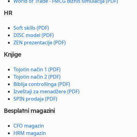
World of Trade - FMCG Biznis simulacija (PDF)
HR
Soft skills (PDF)
DISC model (PDF)
ZEN prezentacije (PDF)
Knjige
Tojotin način 1 (PDF)
Tojotin način 2 (PDF)
Biblija controllinga (PDF)
Izveštaji za menadžere (PDF)
SPIN prodaja (PDF)
Besplatni magazini
CFO magazin
HRM magazin