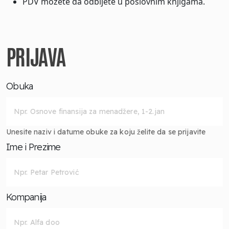
PDV možete da odbijete u poslovnim knjigama.
PRIJAVA
Obuka
Unesite naziv i datume obuke za koju želite da se prijavite
Ime i Prezime
Kompanija