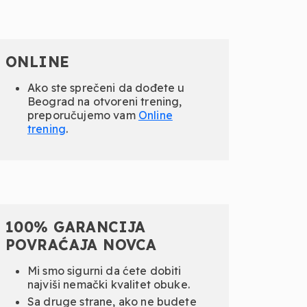
ONLINE
Ako ste sprečeni da dođete u
Beograd na otvoreni trening,
preporučujemo vam
Online
trening
.
100% GARANCIJA
POVRAĆAJA NOVCA
Mi smo sigurni da ćete dobiti
najviši nemački kvalitet obuke.
Sa druge strane, ako ne budete