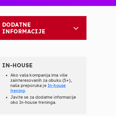
DODATNE
INFORMACIJE
IN-HOUSE
Ako vaša kompanija ima više
zainteresovanih za obuku (5+),
naša preporuka je
In-
house
trening
.
Javite se za dodatne informacije
oko In-house treninga.