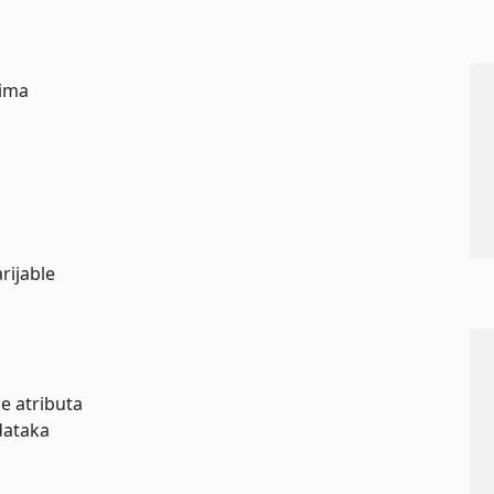
cima
a
rijable
e atributa
dataka