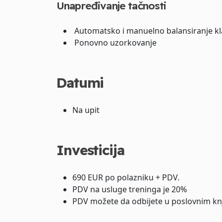
Unapređivanje tačnosti
Automatsko i manuelno balansiranje kl
Ponovno uzorkovanje
Datumi
Na upit
Investicija
690 EUR po polazniku + PDV.
PDV na usluge treninga je 20%
PDV možete da odbijete u poslovnim kn