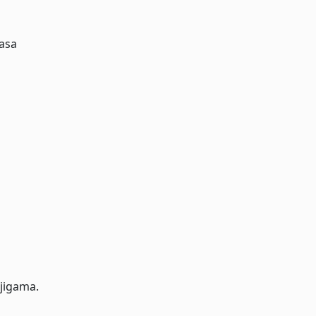
asa
jigama.