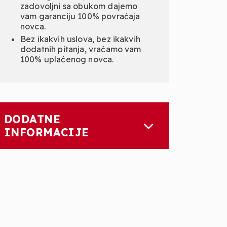
zadovoljni sa obukom dajemo
vam garanciju 100% povraćaja
novca.
Bez ikakvih uslova, bez ikakvih
dodatnih pitanja, vraćamo vam
100% uplaćenog novca.
DODATNE
INFORMACIJE