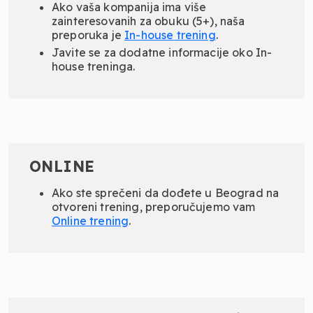
Ako vaša kompanija ima više
zainteresovanih za obuku (5+), naša
preporuka je
In-
house
trening
.
Javite se za dodatne informacije oko In-
house treninga.
ONLINE
Ako ste sprečeni da dođete u Beograd na
otvoreni trening, preporučujemo vam
Online
trening
.