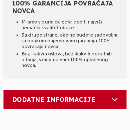
100% GARANCIJA POVRAĆAJA
NOVCA
Mi smo sigurni da ćete dobiti najviši
nemački kvalitet obuke.
Sa druge strane, ako ne budete zadovoljni
sa obukom dajemo vam garanciju 100%
povraćaja novca.
Bez ikakvih uslova, bez ikakvih dodatnih
pitanja, vraćamo vam 100% uplaćenog
novca.
DODATNE INFORMACIJE