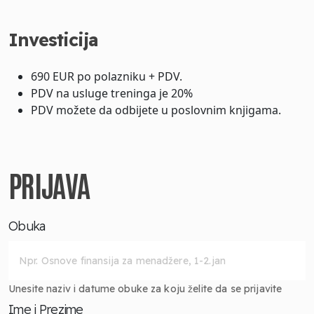
Investicija
690 EUR po polazniku + PDV.
PDV na usluge treninga je 20%
PDV možete da odbijete u poslovnim knjigama.
PRIJAVA
Obuka
Unesite naziv i datume obuke za koju želite da se prijavite
Ime i Prezime