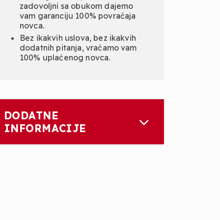
zadovoljni sa obukom dajemo
vam garanciju 100% povraćaja
novca.
Bez ikakvih uslova, bez ikakvih
dodatnih pitanja, vraćamo vam
100% uplaćenog novca.
DODATNE
INFORMACIJE