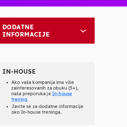
DODATNE
INFORMACIJE
IN-HOUSE
Ako vaša kompanija ima više
zainteresovanih za obuku (5+),
naša preporuka je
In-
house
trening
.
Javite se za dodatne informacije
oko In-house treninga.