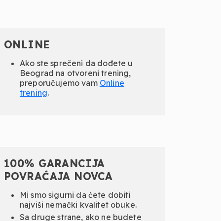
ONLINE
Ako ste sprečeni da dođete u
Beograd na otvoreni trening,
preporučujemo vam
Online
trening
.
100% GARANCIJA
POVRAĆAJA NOVCA
Mi smo sigurni da ćete dobiti
najviši nemački kvalitet obuke.
Sa druge strane, ako ne budete