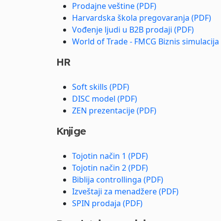
Prodajne veštine (PDF)
Harvardska škola pregovaranja (PDF)
Vođenje ljudi u B2B prodaji (PDF)
World of Trade - FMCG Biznis simulacija
HR
Soft skills (PDF)
DISC model (PDF)
ZEN prezentacije (PDF)
Knjige
Tojotin način 1 (PDF)
Tojotin način 2 (PDF)
Biblija controllinga (PDF)
Izveštaji za menadžere (PDF)
SPIN prodaja (PDF)