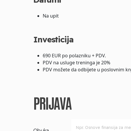
Na upit
Investicija
690 EUR po polazniku + PDV.
PDV na usluge treninga je 20%
PDV možete da odbijete u poslovnim kn
PRIJAVA
Obuka