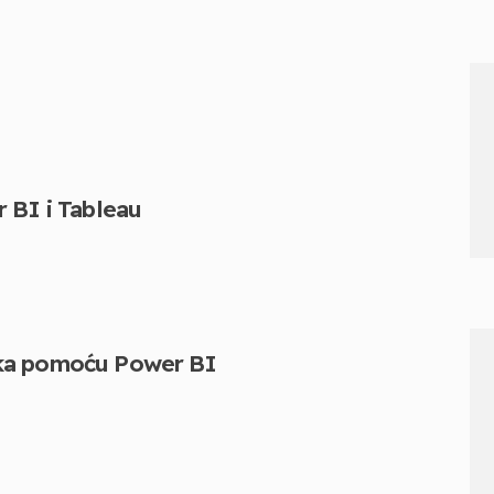
u
 BI i Tableau
ataka pomoću Power BI