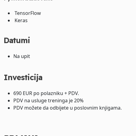
TensorFlow
Keras
Datumi
Na upit
Investicija
690 EUR po polazniku + PDV.
PDV na usluge treninga je 20%
PDV možete da odbijete u poslovnim knjigama.