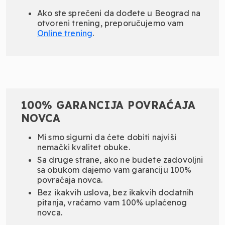
Ako ste sprečeni da dođete u Beograd na
otvoreni trening, preporučujemo vam
Online
trening
.
100% GARANCIJA POVRAĆAJA
NOVCA
Mi smo sigurni da ćete dobiti najviši
nemački kvalitet obuke.
Sa druge strane, ako ne budete zadovoljni
sa obukom dajemo vam garanciju 100%
povraćaja novca.
Bez ikakvih uslova, bez ikakvih dodatnih
pitanja, vraćamo vam 100% uplaćenog
novca.