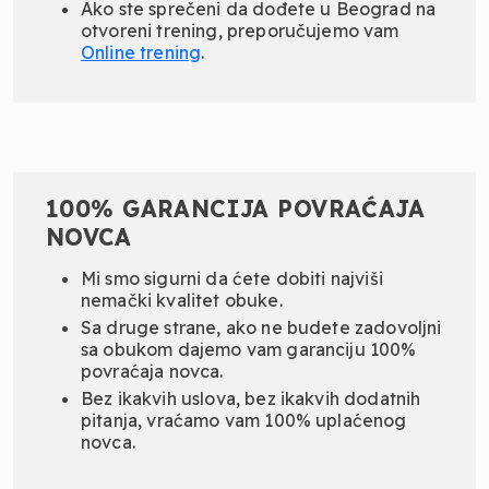
Ako ste sprečeni da dođete u Beograd na
otvoreni trening, preporučujemo vam
Online
trening
.
100% GARANCIJA POVRAĆAJA
NOVCA
Mi smo sigurni da ćete dobiti najviši
nemački kvalitet obuke.
Sa druge strane, ako ne budete zadovoljni
sa obukom dajemo vam garanciju 100%
povraćaja novca.
Bez ikakvih uslova, bez ikakvih dodatnih
pitanja, vraćamo vam 100% uplaćenog
novca.