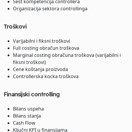
Šest kompetencija controllera
Organizacija sektora controllinga
Troškovi
Varijabilni i fiksni troškovi
Full costing obračun troškova
Marginal costing obračuna troškova (varijabilni i
fiksni troškovi)
Cene koštanja proizvoda
Controllerska kocka troškova
Finansijski controlling
Bilans uspeha
Bilans stanja
Cash Flow
Ključni KPI u finansijama