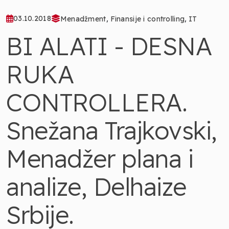
,
,
03.10.2018
Menadžment
Finansije i controlling
IT
BI ALATI - DESNA
RUKA
CONTROLLERA.
Snežana Trajkovski,
Menadžer plana i
analize, Delhaize
Srbije.