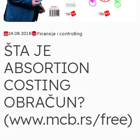
24.08.2018
Finansije i controlling
ŠTA JE
ABSORTION
COSTING
OBRAČUN?
(www.mcb.rs/free)