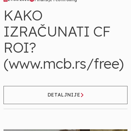
KAKO
IZRAČUNATI CF
ROI?
(www.mcb.rs/free)
DETALJNIJE