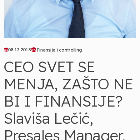
08.12.2018
Finansije i controlling
CEO SVET SE
MENJA, ZAŠTO NE
BI I FINANSIJE?
Slaviša Lečić,
Presales Manager,