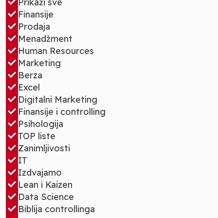
Prikaži sve
Finansije
Prodaja
Menadžment
Human Resources
Marketing
Berza
Excel
Digitalni Marketing
Finansije i controlling
Psihologija
TOP liste
Zanimljivosti
IT
Izdvajamo
Lean i Kaizen
Data Science
Biblija controllinga