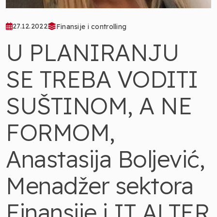
27.12.2022
Finansije i controlling
U PLANIRANJU
SE TREBA VODITI
SUŠTINOM, A NE
FORMOM,
Anastasija Boljević,
Menadžer sektora
Finansije i IT ALTER