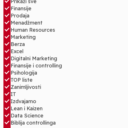
Prikaži sve
Finansije
Prodaja
Menadžment
Human Resources
Marketing
Berza
Excel
Digitalni Marketing
Finansije i controlling
Psihologija
TOP liste
Zanimljivosti
IT
Izdvajamo
Lean i Kaizen
Data Science
Biblija controllinga