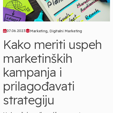
,
07.06.2023
Marketing
Digitalni Marketing
Kako meriti uspeh
marketinških
kampanja i
prilagođavati
strategiju