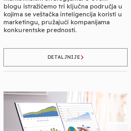
blogu istražićemo tri ključna područja u
kojima se veštačka inteligencija koristi u
marketingu, pružajući kompanijama
konkurentske prednosti.
DETALJNIJE