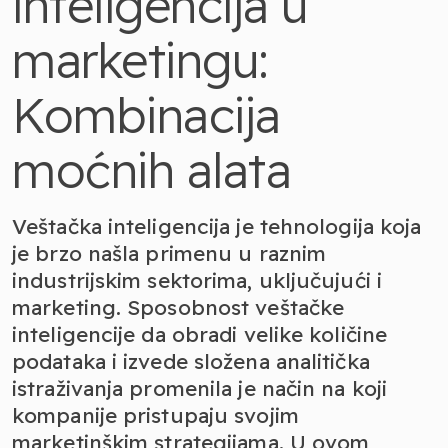
inteligencija u
marketingu:
Kombinacija
moćnih alata
Veštačka inteligencija je tehnologija koja
je brzo našla primenu u raznim
industrijskim sektorima, uključujući i
marketing. Sposobnost veštačke
inteligencije da obradi velike količine
podataka i izvede složena analitička
istraživanja promenila je način na koji
kompanije pristupaju svojim
marketinškim strategijama. U ovom