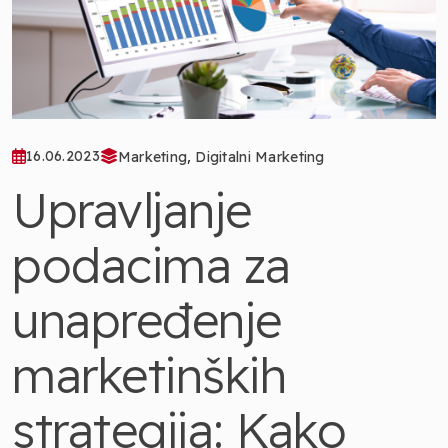
,
16.06.2023
Marketing
Digitalni Marketing
Upravljanje
podacima za
unapređenje
marketinških
strategija: Kako