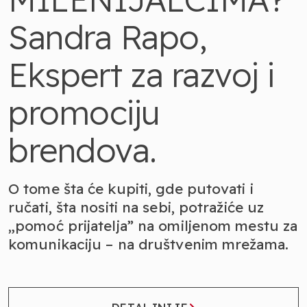
Sandra Rapo,
Ekspert za razvoj i
promociju
brendova.
O tome šta će kupiti, gde putovati i
ručati, šta nositi na sebi, potražiće uz
„pomoć prijatelja” na omiljenom mestu za
komunikaciju – na društvenim mrežama.