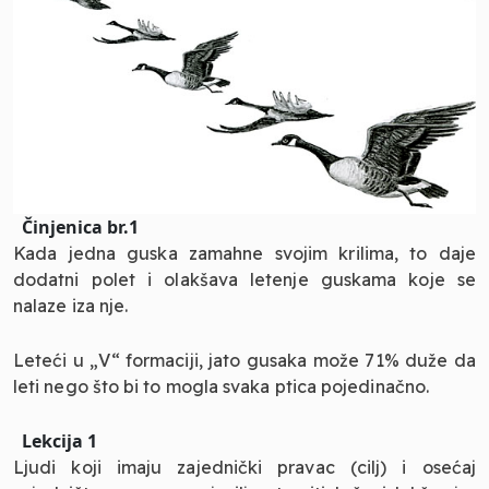
Činjenica br.1
Kada jedna guska zamahne svojim krilima, to daje
dodatni polet i olakšava letenje guskama koje se
nalaze iza nje.
Leteći u „V“ formaciji, jato gusaka može 71% duže da
leti nego što bi to mogla svaka ptica pojedinačno.
Lekcija 1
Ljudi koji imaju zajednički pravac (cilj) i osećaj