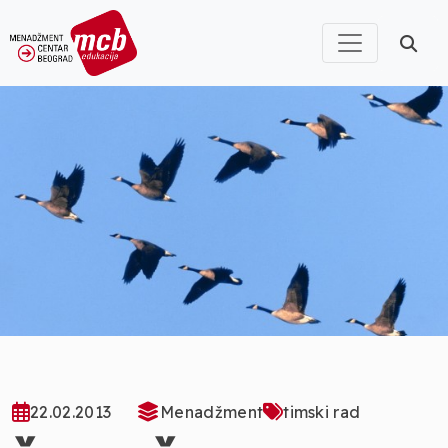
22.02.2013
Menadžment
timski rad