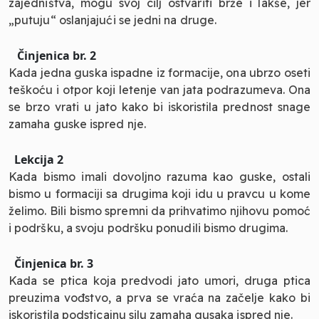
zajedništva, mogu svoj cilj ostvariti brže i lakše, jer
„putuju“ oslanjajući se jedni na druge.
Činjenica br. 2
Kada jedna guska ispadne iz formacije, ona ubrzo oseti
teškoću i otpor koji letenje van jata podrazumeva. Ona
se brzo vrati u jato kako bi iskoristila prednost snage
zamaha guske ispred nje.
Lekcija 2
Kada bismo imali dovoljno razuma kao guske, ostali
bismo u formaciji sa drugima koji idu u pravcu u kome
želimo. Bili bismo spremni da prihvatimo njihovu pomoć
i podršku, a svoju podršku ponudili bismo drugima.
Činjenica br. 3
Kada se ptica koja predvodi jato umori, druga ptica
preuzima vođstvo, a prva se vraća na začelje kako bi
iskoristila podsticajnu silu zamaha gusaka ispred nje.