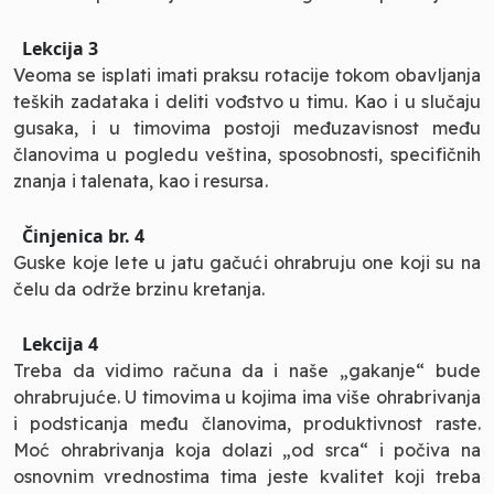
Lekcija 3
Veoma se isplati imati praksu rotacije tokom obavljanja
teških zadataka i deliti vođstvo u timu. Kao i u slučaju
gusaka, i u timovima postoji međuzavisnost među
članovima u pogledu veština, sposobnosti, specifičnih
znanja i talenata, kao i resursa.
Činjenica br. 4
Guske koje lete u jatu gačući ohrabruju one koji su na
čelu da održe brzinu kretanja.
Lekcija 4
Treba da vidimo računa da i naše „gakanje“ bude
ohrabrujuće. U timovima u kojima ima više ohrabrivanja
i podsticanja među članovima, produktivnost raste.
Moć ohrabrivanja koja dolazi „od srca“ i počiva na
osnovnim vrednostima tima jeste kvalitet koji treba