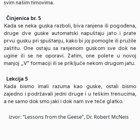
svim našim timovima.
Činjenica br. 5
Kada se neka guska razboli, biva ranjena ili pogođena,
druge dve guske automatski napuštaju jato i prate
prvu gusku pri spuštanju, kako bi joj pomogle ili pružile
zaštitu. One ostaju sa ranjenom guskom sve dok ne
ugine ili se ne oporavi. Zatim, one polete u novoj
manjoj „V“ formaciji ili se priključe nekom drugom jatu.
Lekcija 5
Kada bismo imali razuma kao guske, ostali bismo
zajedno i podržavali jedni druge i u teškim trenucima,
a ne samo dok smo jaki i dok nam sve teče glatko.
izvor: “Lessons from the Geese”, Dr. Robert McNeis