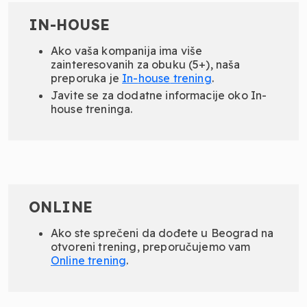
IN-HOUSE
Ako vaša kompanija ima više
zainteresovanih za obuku (5+), naša
preporuka je
In-
house
trening
.
Javite se za dodatne informacije oko In-
house treninga.
ONLINE
Ako ste sprečeni da dođete u Beograd na
otvoreni trening, preporučujemo vam
Online
trening
.