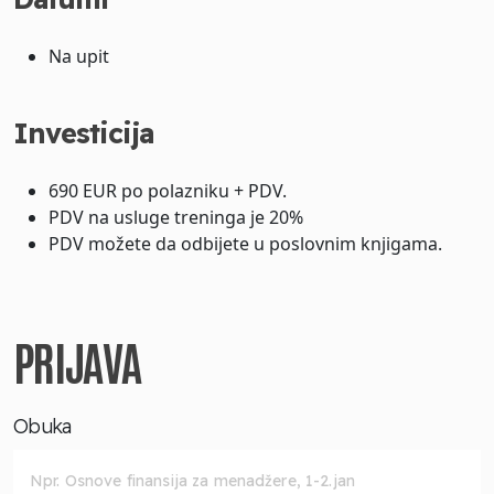
Na upit
Investicija
690 EUR po polazniku + PDV.
PDV na usluge treninga je 20%
PDV možete da odbijete u poslovnim knjigama.
PRIJAVA
Obuka