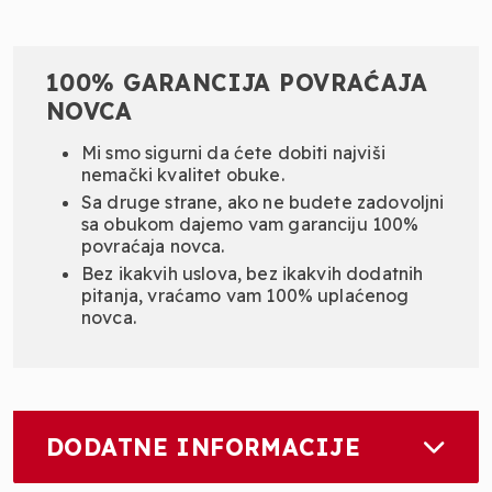
100% GARANCIJA POVRAĆAJA
NOVCA
Mi smo sigurni da ćete dobiti najviši
nemački kvalitet obuke.
Sa druge strane, ako ne budete zadovoljni
sa obukom dajemo vam garanciju 100%
povraćaja novca.
Bez ikakvih uslova, bez ikakvih dodatnih
pitanja, vraćamo vam 100% uplaćenog
novca.
DODATNE INFORMACIJE