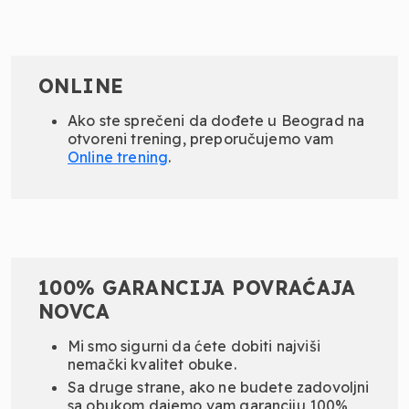
ONLINE
Ako ste sprečeni da dođete u Beograd na
otvoreni trening, preporučujemo vam
Online
trening
.
100% GARANCIJA POVRAĆAJA
NOVCA
Mi smo sigurni da ćete dobiti najviši
nemački kvalitet obuke.
Sa druge strane, ako ne budete zadovoljni
sa obukom dajemo vam garanciju 100%