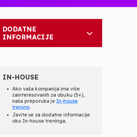
DODATNE
INFORMACIJE
IN-HOUSE
Ako vaša kompanija ima više
zainteresovanih za obuku (5+),
naša preporuka je
In-
house
trening
.
Javite se za dodatne informacije
oko In-house treninga.