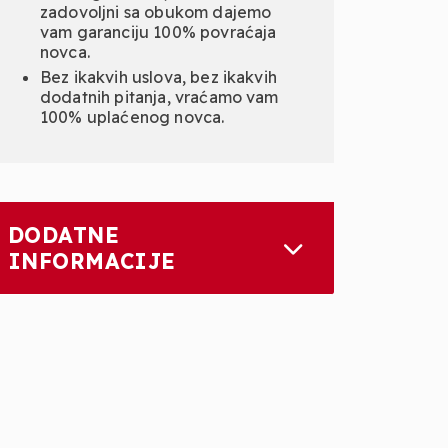
zadovoljni sa obukom dajemo
vam garanciju 100% povraćaja
novca.
Bez ikakvih uslova, bez ikakvih
dodatnih pitanja, vraćamo vam
100% uplaćenog novca.
DODATNE
INFORMACIJE