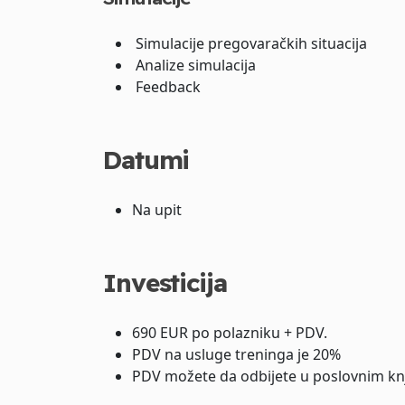
Simulacije pregovaračkih situacija
Analize simulacija
Feedback
Datumi
Na upit
Investicija
690 EUR po polazniku + PDV.
PDV na usluge treninga je 20%
PDV možete da odbijete u poslovnim kn