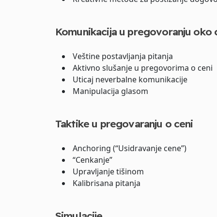
Komunikacija u pregovoranju oko 
Veštine postavljanja pitanja
Aktivno slušanje u pregovorima o ceni
Uticaj neverbalne komunikacije
Manipulacija glasom
Taktike u pregovaranju o ceni
Anchoring (“Usidravanje cene”)
“Cenkanje”
Upravljanje tišinom
Kalibrisana pitanja
Simulacije