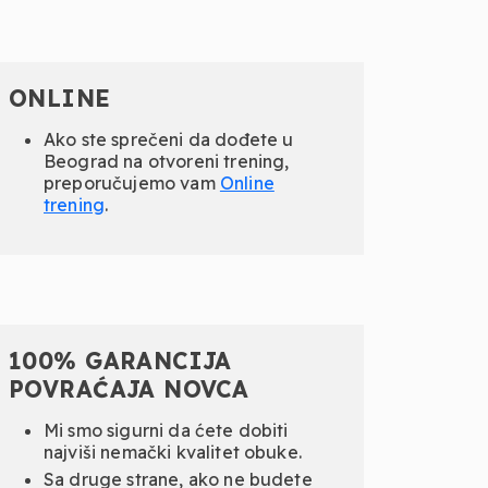
ONLINE
Ako ste sprečeni da dođete u
Beograd na otvoreni trening,
preporučujemo vam
Online
trening
.
100% GARANCIJA
POVRAĆAJA NOVCA
Mi smo sigurni da ćete dobiti
najviši nemački kvalitet obuke.
Sa druge strane, ako ne budete