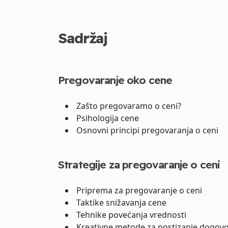
Sadržaj
Pregovaranje oko cene
Zašto pregovaramo o ceni?
Psihologija cene
Osnovni principi pregovaranja o ceni
Strategije za pregovaranje o ceni
Priprema za pregovaranje o ceni
Taktike snižavanja cene
Tehnike povećanja vrednosti
Kreativne metode za postizanje dogov