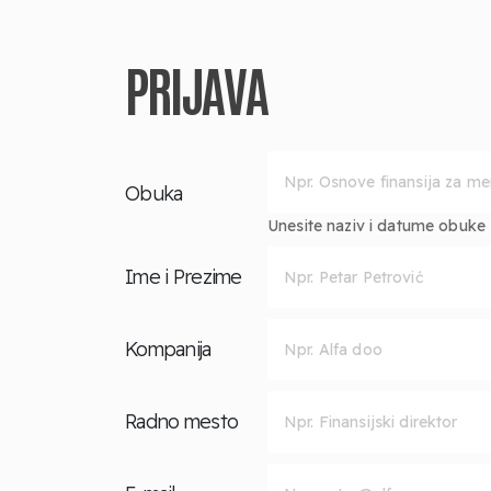
PRIJAVA
Obuka
Unesite naziv i datume obuke za
Ime i Prezime
Kompanija
Radno mesto