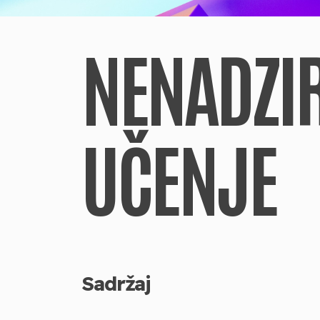
NENADZI
UČENJE
Sadržaj