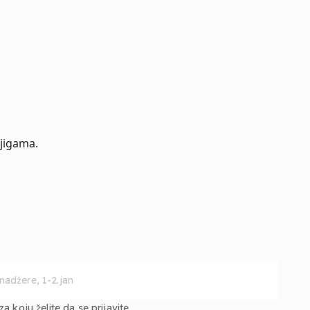
jigama.
 koju želite da se prijavite