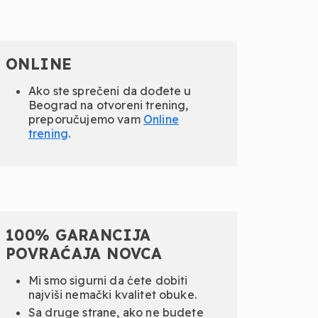
ONLINE
Ako ste sprečeni da dođete u
Beograd na otvoreni trening,
preporučujemo vam
Online
trening
.
100% GARANCIJA
POVRAĆAJA NOVCA
Mi smo sigurni da ćete dobiti
najviši nemački kvalitet obuke.
Sa druge strane, ako ne budete