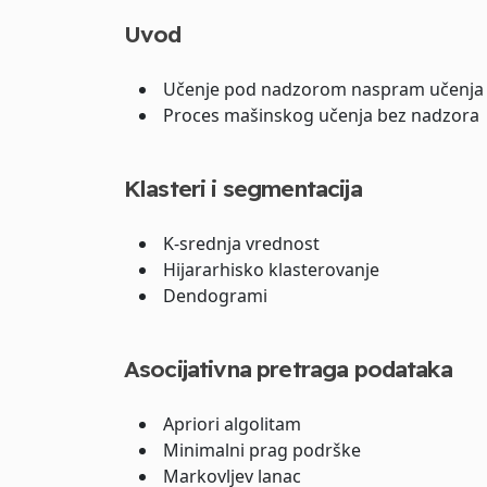
Uvod
Učenje pod nadzorom naspram učenja
Proces mašinskog učenja bez nadzora
Klasteri i segmentacija
K-srednja vrednost
Hijararhisko klasterovanje
Dendogrami
Asocijativna pretraga podataka
Apriori algolitam
Minimalni prag podrške
Markovljev lanac