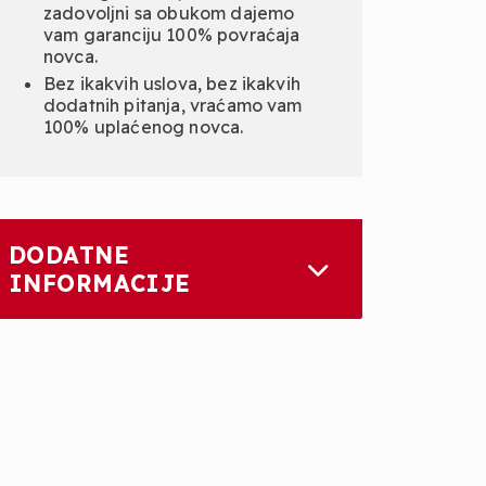
zadovoljni sa obukom dajemo
vam garanciju 100% povraćaja
novca.
Bez ikakvih uslova, bez ikakvih
dodatnih pitanja, vraćamo vam
100% uplaćenog novca.
DODATNE
INFORMACIJE