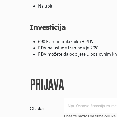
Na upit
Investicija
690 EUR po polazniku + PDV.
PDV na usluge treninga je 20%
PDV možete da odbijete u poslovnim kn
PRIJAVA
Obuka
Unesite naziv i datume obuke za