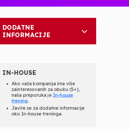
DODATNE
INFORMACIJE
IN-HOUSE
Ako vaša kompanija ima više
zainteresovanih za obuku (5+),
naša preporuka je
In-
house
trening
.
Javite se za dodatne informacije
oko In-house treninga.