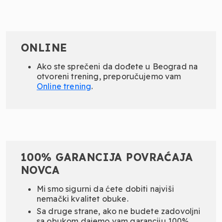
ONLINE
Ako ste sprečeni da dođete u Beograd na
otvoreni trening, preporučujemo vam
Online
trening
.
100% GARANCIJA POVRAĆAJA
NOVCA
Mi smo sigurni da ćete dobiti najviši
nemački kvalitet obuke.
Sa druge strane, ako ne budete zadovoljni
sa obukom dajemo vam garanciju 100%