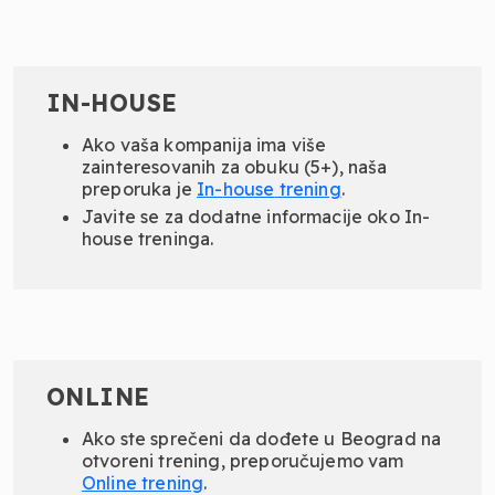
IN-HOUSE
Ako vaša kompanija ima više
zainteresovanih za obuku (5+), naša
preporuka je
In-
house
trening
.
Javite se za dodatne informacije oko In-
house treninga.
ONLINE
Ako ste sprečeni da dođete u Beograd na
otvoreni trening, preporučujemo vam
Online
trening
.