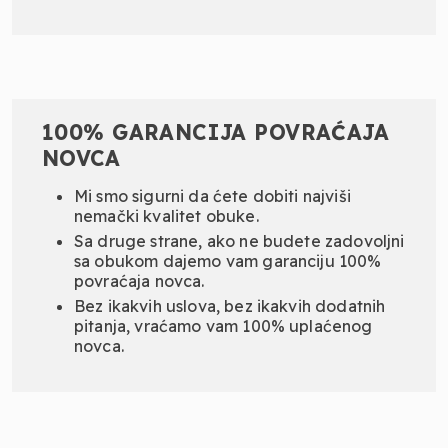
100% GARANCIJA POVRAĆAJA
NOVCA
Mi smo sigurni da ćete dobiti najviši
nemački kvalitet obuke.
Sa druge strane, ako ne budete zadovoljni
sa obukom dajemo vam garanciju 100%
povraćaja novca.
Bez ikakvih uslova, bez ikakvih dodatnih
pitanja, vraćamo vam 100% uplaćenog
novca.