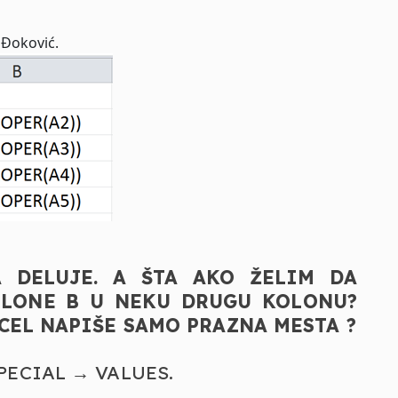
k Đoković.
A DELUJE. A ŠTA AKO ŽELIM DA
OLONE B U NEKU DRUGU KOLONU?
CEL NAPIŠE SAMO PRAZNA MESTA ?
 SPECIAL → VALUES.