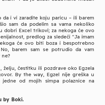
a i vi zaradite koju paricu – ili barem
šio sam da podelim sa vama nekoliko
su dobri Excel trikovi; za nekoga će ovo
genijalnost, predlog za sledeći "Ja imam
 nekoga će ovo biti boza i bespotrebno
). No, barem sam se potrudio da vam
r ne?
, želju, čestitku ili pozdrave oko Egzela
govor. By the way, Egzel nije greška u
r jedne od mojih simpa polaznice na
u by Boki.