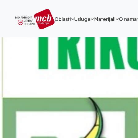
Oblasti
Usluge
Materijali
O nama