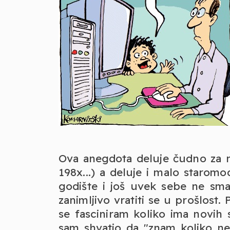
Ova anegdota deluje čudno za 
198x...) a deluje i malo staro
godište i još uvek sebe ne sm
zanimljivo vratiti se u prošlost
se fasciniram koliko ima novih
sam shvatio da "znam koliko n