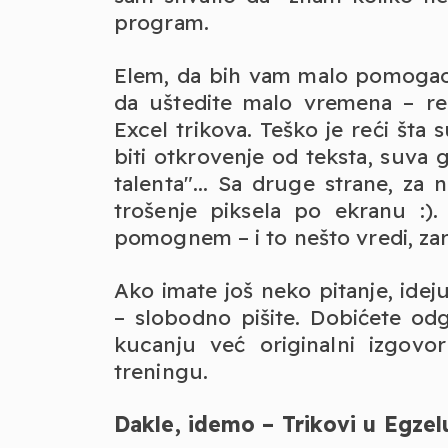
program.
Elem, da bih vam malo pomogao d
da uštedite malo vremena – re
Excel trikova. Teško je reći šta 
biti otkrovenje od teksta, suva 
talenta"... Sa druge strane, za
trošenje piksela po ekranu :
pomognem – i to nešto vredi, za
Ako imate još neko pitanje, ideju
– slobodno pišite. Dobićete od
kucanju već originalni izgovo
treningu.
Dakle, idemo – Trikovi u Egzel