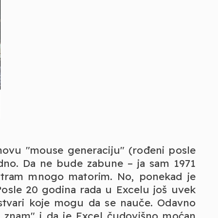
novu "mouse generaciju" (rođeni posle
modno. Da ne bude zabune – ja sam 1971
atram mnogo matorim. No, ponekad je
. Posle 20 godina rada u Excelu još uvek
 stvari koje mogu da se nauče. Odavno
e znam" i da je Excel čudovišno moćan