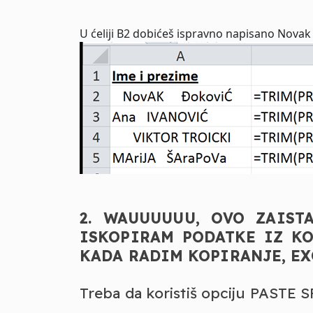
U ćeliji B2 dobićeš ispravno napisano Nova
2. WAUUUUUU, OVO ZAIST
ISKOPIRAM PODATKE IZ K
KADA RADIM KOPIRANJE, EX
Treba da koristiš opciju PASTE