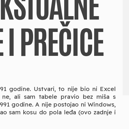
TEKSTUALNE
 I PREČICE
1 godine. Ustvari, to nije bio ni Excel
li ne, ali sam tabele pravio bez miša s
1991 godine. A nije postojao ni Windows,
mao sam kosu do pola leđa (ovo zadnje i