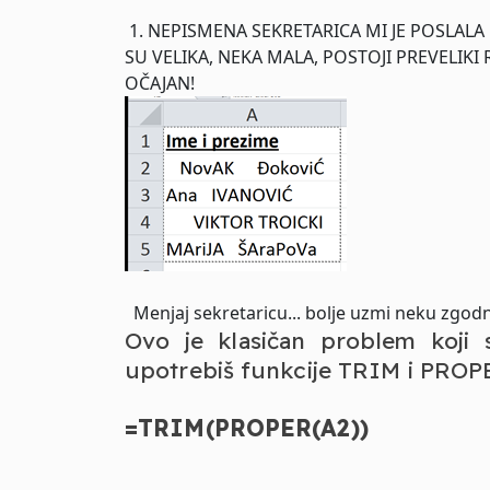
1. NEPISMENA SEKRETARICA MI JE POSLALA
SU VELIKA, NEKA MALA, POSTOJI PREVELIKI
OČAJAN!
Menjaj sekretaricu... bolje uzmi neku zgodn
Ovo je klasičan problem koji 
upotrebiš funkcije TRIM i PROPER.
=TRIM(PROPER(A2))