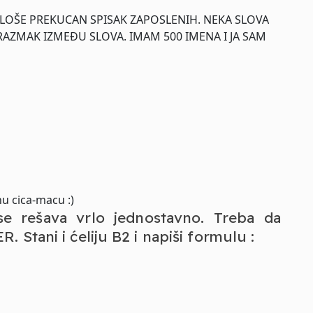
 LOŠE PREKUCAN SPISAK ZAPOSLENIH. NEKA SLOVA
 RAZMAK IZMEĐU SLOVA. IMAM 500 IMENA I JA SAM
u cica-macu :)
se rešava vrlo jednostavno. Treba da
 Stani i ćeliju B2 i napiši formulu :