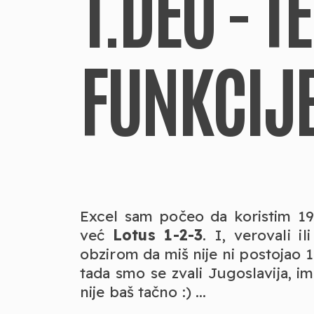
1.DEO - 
FUNKCIJE
Excel sam počeo da koristim 199
već
Lotus 1-2-3
. I, verovali i
obzirom da miš nije ni postojao 
tada smo se zvali Jugoslavija, i
nije baš tačno :) ...