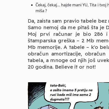
Čekaj, čekaj... hajde mani YU, Tita i tvoj 
miša ?
Da, zaista sam pravio tabele bez
Samo nemoj da me pitaš šta je D
Moj prvi računar je bio 286 i
štamparska greška – 2 Mb memor
Mb memorije. A tabele – k'o bela
obračun amortizacije, obračun 
tabela, a mnoge od njih još uvek
20 godina. Believe it or not!