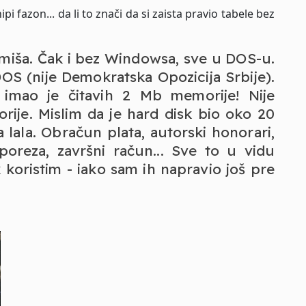
hipi fazon... da li to znači da si zaista pravio tabele bez
 miša. Čak i bez Windowsa, sve u DOS-u.
OS (nije Demokratska Opozicija Srbije).
 imao je čitavih 2 Mb memorije! Nije
ije. Mislim da je hard disk bio oko 20
 lala. Obračun plata, autorski honorari,
poreza, završni račun... Sve to u vidu
 koristim - iako sam ih napravio još pre