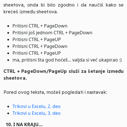
sheetova, onda bi bilo zgodno i da naučiš kako se
krećeš između sheetova.
Pritisni CTRL + PageDown
Pritisni još jednom CTRL + PageDown
Pritisni CTRL + PageUP
Pritisni CTRL + PageDown
Pritisni CTRL + PageUP
ma, pritisni šta god hoćeš... valjda si već ukapirao :)
CTRL + PageDown/PageUp služi za šetanje između
sheetova.
Pored ovog teksta, možeš pogledati i nastavak:
Trikovi u Excelu, 2. deo
Trikovi u Excelu, 3. deo
10. I NA KRAJU...