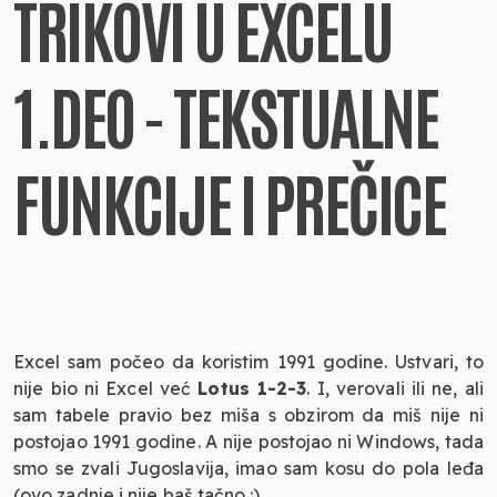
TRIKOVI U EXCELU
1.DEO - TEKSTUALNE
FUNKCIJE I PREČICE
Excel sam počeo da koristim 1991 godine. Ustvari, to
nije bio ni Excel već
Lotus 1-2-3
. I, verovali ili ne, ali
sam tabele pravio bez miša s obzirom da miš nije ni
postojao 1991 godine. A nije postojao ni Windows, tada
smo se zvali Jugoslavija, imao sam kosu do pola leđa
(ovo zadnje i nije baš tačno :) ...