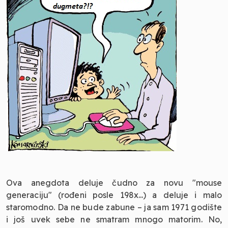
Ova anegdota deluje čudno za novu "mouse
generaciju" (rođeni posle 198x...) a deluje i malo
staromodno. Da ne bude zabune – ja sam 1971 godište
i još uvek sebe ne smatram mnogo matorim. No,