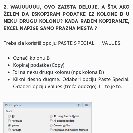
2. WAUUUUUU, OVO ZAISTA DELUJE. A ŠTA AKO
ŽELIM DA ISKOPIRAM PODATKE IZ KOLONE B U
NEKU DRUGU KOLONU? KADA RADIM KOPIRANJE,
EXCEL NAPIŠE SAMO PRAZNA MESTA ?
Treba da koristiš opciju PASTE SPECIAL → VALUES.
Označi kolonu B
Kopiraj podatke (Copy)
Idi na neku drugu kolonu (npr. kolona D)
Klikni desno dugme. Odaberi opciju Paste Special.
Odaberi opciju Values (treća odozgo). I – to je to.