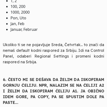
1, 2
100, 200
1000, 2000
Pon, Uto
Jan, Feb
Januar, Februar
Ukoliko ti se ne pojavljuje Sreda, Četvrtak... to znači da
nemaš default kodni raspored za Srbiju. Idi na Control
Panel, odaberi Regional Settings i promeni kodni
raspored na Srbija.
6. ČESTO MI SE DEŠAVA DA ŽELIM DA ISKOPIRAM
GORNJU ĆELIJU. NPR, NALAZIM SE NA ĆELIJI A2
I ŽELIM DA ISKOPIRAM ĆELIJU A1. JA OBIČNO
IDEM GORE, PA COPY, PA SE SPUSTIM DOLE PA
PASTE...