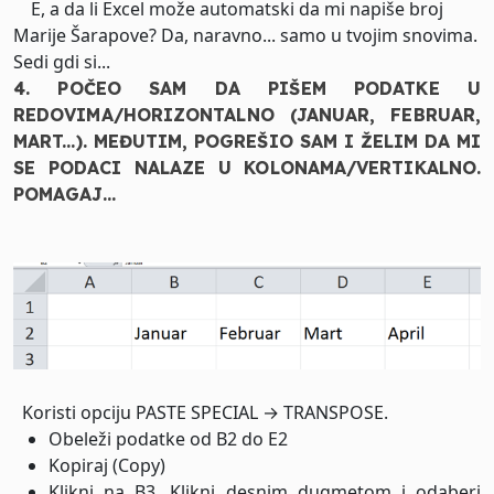
E, a da li Excel može automatski da mi napiše broj
Marije Šarapove? Da, naravno... samo u tvojim snovima.
Sedi gdi si...
4. POČEO SAM DA PIŠEM PODATKE U
REDOVIMA/HORIZONTALNO (JANUAR, FEBRUAR,
MART...). MEĐUTIM, POGREŠIO SAM I ŽELIM DA MI
SE PODACI NALAZE U KOLONAMA/VERTIKALNO.
POMAGAJ...
Koristi opciju PASTE SPECIAL → TRANSPOSE.
Obeleži podatke od B2 do E2
Kopiraj (Copy)
Klikni na B3. Klikni desnim dugmetom i odaberi