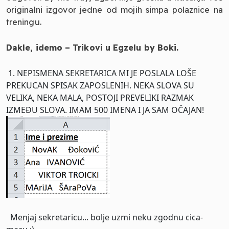
originalni izgovor jedne od mojih simpa polaznice na
treningu.
Dakle, idemo – Trikovi u Egzelu by Boki.
1. NEPISMENA SEKRETARICA MI JE POSLALA LOŠE
PREKUCAN SPISAK ZAPOSLENIH. NEKA SLOVA SU
VELIKA, NEKA MALA, POSTOJI PREVELIKI RAZMAK
IZMEĐU SLOVA. IMAM 500 IMENA I JA SAM OČAJAN!
Menjaj sekretaricu... bolje uzmi neku zgodnu cica-