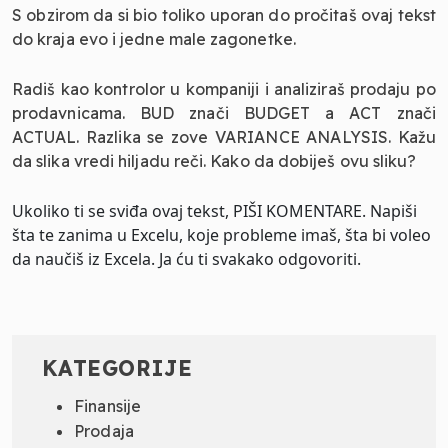
S obzirom da si bio toliko uporan do pročitaš ovaj tekst
do kraja evo i jedne male zagonetke.
Radiš kao kontrolor u kompaniji i analiziraš prodaju po
prodavnicama. BUD znači BUDGET a ACT znači
ACTUAL. Razlika se zove VARIANCE ANALYSIS. Kažu
da slika vredi hiljadu reči. Kako da dobiješ ovu sliku?
Ukoliko ti se sviđa ovaj tekst, PIŠI KOMENTARE. Napiši
šta te zanima u Excelu, koje probleme imaš, šta bi voleo
da naučiš iz Excela. Ja ću ti svakako odgovoriti.
KATEGORIJE
Finansije
Prodaja