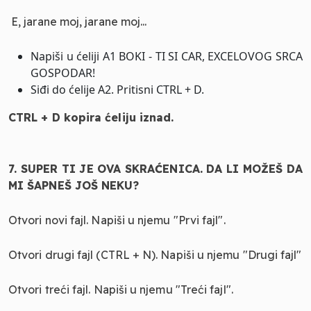
E, jarane moj, jarane moj...
Napiši u ćeliji A1 BOKI - TI SI CAR, EXCELOVOG SRCA
GOSPODAR!
Siđi do ćelije A2. Pritisni CTRL + D.
CTRL + D kopira ćeliju iznad.
7. SUPER TI JE OVA SKRAĆENICA. DA LI MOŽEŠ DA
MI ŠAPNEŠ JOŠ NEKU?
Otvori novi fajl. Napiši u njemu "Prvi fajl".
Otvori drugi fajl (CTRL + N). Napiši u njemu "Drugi fajl"
Otvori treći fajl. Napiši u njemu "Treći fajl".