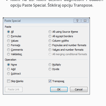
opciju Paste Special. Štikliraj opciju Transpose.