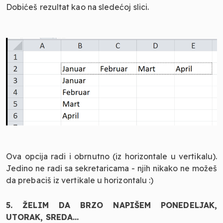
Dobićeš rezultat kao na sledećoj slici.
Ova opcija radi i obrnutno (iz horizontale u vertikalu).
Jedino ne radi sa sekretaricama - njih nikako ne možeš
da prebaciš iz vertikale u horizontalu :)
5. ŽELIM DA BRZO NAPIŠEM PONEDELJAK,
UTORAK, SREDA...