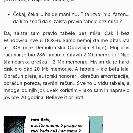
Čekaj, čekaj... hajde mani YU, Tita i tvoj hipi fazon...
da li to znači da si zaista pravio tabele bez miša ?
Da, zaista sam pravio tabele bez miša. Čak i bez
Windowsa, sve u DOS-u. Samo nemoj da me pitaš šta
je DOS (nije Demokratska Opozicija Srbije). Moj prvi
računar je bio 286 i imao je čitavih 2 Mb memorije! Nije
štamparska greška – 2 Mb memorije. Mislim da je hard
disk bio oko 20 Mb memorije. A tabele – k'o bela lala.
Obračun plata, autorski honorari, obračun amortizacije,
obračun poreza, završni račun... Sve to u vidu tabela, a
mnoge od njih još uvek koristim - iako sam ih napravio
još pre 20 godina. Believe it or not!