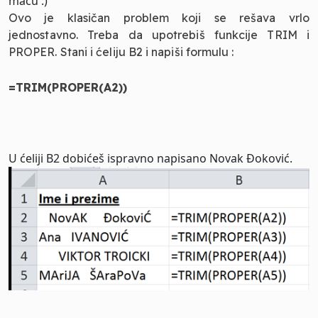
macu :)
Ovo je klasičan problem koji se rešava vrlo
jednostavno. Treba da upotrebiš funkcije TRIM i
PROPER. Stani i ćeliju B2 i napiši formulu :
=TRIM(PROPER(A2))
U ćeliji B2 dobićeš ispravno napisano Novak Đoković.