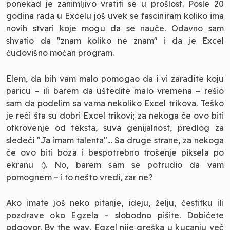
ponekad je zanimljivo vratiti se u prošlost. Posle 20
godina rada u Excelu još uvek se fasciniram koliko ima
novih stvari koje mogu da se nauče. Odavno sam
shvatio da "znam koliko ne znam" i da je Excel
čudovišno moćan program.
Elem, da bih vam malo pomogao da i vi zaradite koju
paricu – ili barem da uštedite malo vremena – rešio
sam da podelim sa vama nekoliko Excel trikova. Teško
je reći šta su dobri Excel trikovi; za nekoga će ovo biti
otkrovenje od teksta, suva genijalnost, predlog za
sledeći "Ja imam talenta"... Sa druge strane, za nekoga
će ovo biti boza i bespotrebno trošenje piksela po
ekranu :). No, barem sam se potrudio da vam
pomognem – i to nešto vredi, zar ne?
Ako imate još neko pitanje, ideju, želju, čestitku ili
pozdrave oko Egzela – slobodno pišite. Dobićete
odgovor. By the way, Egzel nije greška u kucanju već