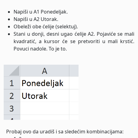
Napiši u A1 Ponedeljak.
Napiši u A2 Utorak.
Obeleži obe ćelije (selektuj).
Stani u donji, desni ugao ćelije A2. Pojaviće se mali
kvadratić, a kursor će se pretvoriti u mali krstić.
Povuci nadole. To je to.
Probaj ovo da uradiš i sa sledećim kombinacijama: