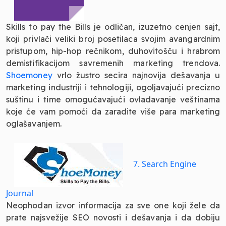
Skills to pay the Bills je odličan, izuzetno cenjen sajt,
koji privlači veliki broj posetilaca svojim avangardnim
pristupom, hip-hop rečnikom, duhovitošču i hrabrom
demistifikacijom savremenih marketing trendova.
Shoemoney
vrlo žustro secira najnovija dešavanja u
marketing industriji i tehnologiji, ogoljavajući precizno
suštinu i time omogućavajući ovladavanje veštinama
koje će vam pomoći da zaradite više para marketing
oglašavanjem.
7. Search Engine
Journal
Neophodan izvor informacija za sve one koji žele da
prate najsvežije SEO novosti i dešavanja i da dobiju