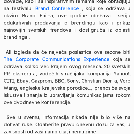
dovede, kao i sa inspirativnim temama koje obradjuju
na festivalu.
Brand Conference
, koja se održava u
okviru Brand Fair-a, ove godine obećava seriju
edukativnih predavanja o brendingu kao i prikaz
najnovijih svetskih trendova i dostignuća iz oblasti
brendinga .
Ali izgleda da će najveća poslastica ove sezone biti
The Corporate Communications Experience
koja se
održava kol’ko već krajem ovog meseca. 20 svetskih
PR eksperata, vodećih stručnjaka kompanija Yahoo!,
CITI, Ebay, Gazprom, BBC, Sony, Christian Dior-a, Vere
Wang, engleske kraljevske porodice..., prenosiće svoja
iskustva i znanja iz upravljanja komunikacijama tokom
ove dvodnevne konferencije.
Sve u svemu, informacija nikada nije bilo više na
dohvat ruke. Odaberite pravu dnevnu dozu za vas, u
zavisnosti od vaših ambicija, i nema zime