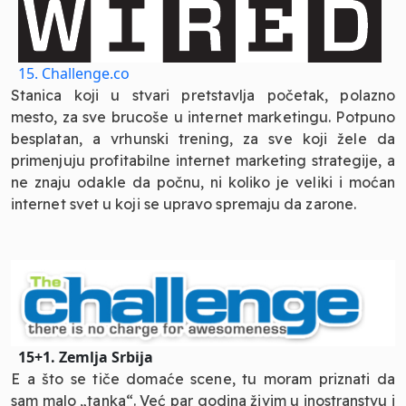
15. Challenge.co
Stanica koji u stvari pretstavlja početak, polazno
mesto, za sve brucoše u internet marketingu. Potpuno
besplatan, a vrhunski trening, za sve koji žele da
primenjuju profitabilne internet marketing strategije, a
ne znaju odakle da počnu, ni koliko je veliki i moćan
internet svet u koji se upravo spremaju da zarone.
15+1. Zemlja Srbija
E a što se tiče domaće scene, tu moram priznati da
sam malo „tanka“. Već par godina živim u inostranstvu i