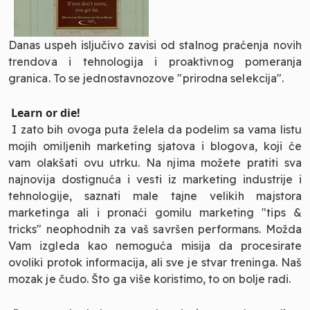
Danas uspeh isljučivo zavisi od stalnog praćenja novih
trendova i tehnologija i proaktivnog pomeranja
granica. To se jednostavnozove "prirodna selekcija".
Learn or die!
I zato bih ovoga puta želela da podelim sa vama listu
mojih omiljenih marketing sjatova i blogova, koji će
vam olakšati ovu utrku. Na njima možete pratiti sva
najnovija dostignuća i vesti iz marketing industrije i
tehnologije, saznati male tajne velikih majstora
marketinga ali i pronaći gomilu marketing "tips &
tricks" neophodnih za vaš savršen performans. Možda
Vam izgleda kao nemoguća misija da procesirate
ovoliki protok informacija, ali sve je stvar treninga. Naš
mozak je čudo. Što ga više koristimo, to on bolje radi.