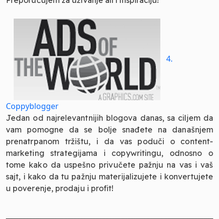
4.
Coppyblogger
Jedan od najrelevantnijih blogova danas, sa ciljem da
vam pomogne da se bolje snađete na današnjem
prenatrpanom tržištu, i da vas poduči o content-
marketing strategijama i copywritingu, odnosno o
tome kako da uspešno privučete pažnju na vas i vaš
sajt, i kako da tu pažnju materijalizujete i konvertujete
u poverenje, prodaju i profit!