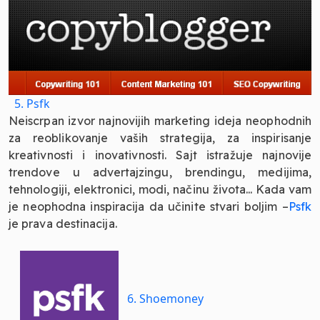
5. Psfk
Neiscrpan izvor najnovijih marketing ideja neophodnih
za reoblikovanje vaših strategija, za inspirisanje
kreativnosti i inovativnosti. Sajt istražuje najnovije
trendove u advertajzingu, brendingu, medijima,
tehnologiji, elektronici, modi, načinu života... Kada vam
je neophodna inspiracija da učinite stvari boljim –
Psfk
je prava destinacija.
6. Shoemoney