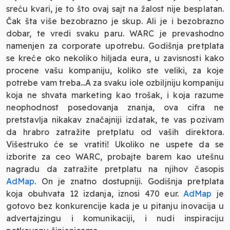
sreću kvari, je to što ovaj sajt na žalost nije besplatan.
Čak šta više bezobrazno je skup. Ali je i bezobrazno
dobar, te vredi svaku paru. WARC je prevashodno
namenjen za corporate upotrebu. Godišnja pretplata
se kreće oko nekoliko hiljada eura, u zavisnosti kako
procene vašu kompaniju, koliko ste veliki, za koje
potrebe vam treba...A za svaku iole ozbiljniju kompaniju
koja ne shvata marketing kao trošak, i koja razume
neophodnost posedovanja znanja, ova cifra ne
pretstavlja nikakav značajniji izdatak, te vas pozivam
da hrabro zatražite pretplatu od vaših direktora.
Višestruko će se vratiti! Ukoliko ne uspete da se
izborite za ceo WARC, probajte barem kao utešnu
nagradu da zatražite pretplatu na njihov časopis
AdMap
. On je znatno dostupniji. Godišnja pretplata
koja obuhvata 12 izdanja, iznosi 470 eur.
AdMap
je
gotovo bez konkurencije kada je u pitanju inovacija u
advertajzingu i komunikaciji, i nudi inspiraciju