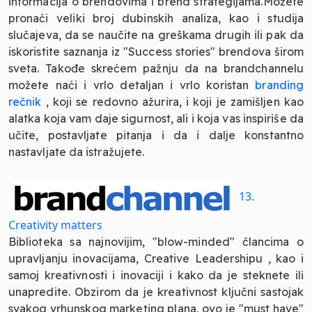
informacija o brendovima i brend strategijama.Možete
pronaći veliki broj dubinskih analiza, kao i studija
slučajeva, da se naučite na greškama drugih ili pak da
iskoristite saznanja iz "Success stories" brendova širom
sveta. Takođe skrećem pažnju da na brandchannelu
možete naći i vrlo detaljan i vrlo koristan
branding
rečnik
, koji se redovno ažurira, i koji je zamišljen kao
alatka koja vam daje sigurnost, ali i koja vas inspiriše da
učite, postavljate pitanja i da i dalje konstantno
nastavljate da istražujete.
13.
Creativity matters
Biblioteka sa najnovijim, "blow-minded" člancima o
upravljanju inovacijama, Creative Leadershipu , kao i
samoj kreativnosti i inovaciji i kako da je steknete ili
unapredite. Obzirom da je kreativnost ključni sastojak
svakog vrhunskog marketing plana, ovo je "must have"