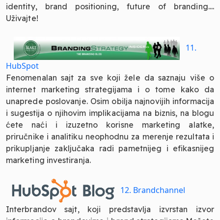
identity, brand positioning, future of branding....
Uživajte!
11.
HubSpot
Fenomenalan sajt za sve koji žele da saznaju više o
internet marketing strategijama i o tome kako da
unaprede poslovanje. Osim obilja najnovijih informacija
i sugestija o njihovim implikacijama na biznis, na blogu
ćete naći i izuzetno korisne marketing alatke,
priručnike i analitiku neophodnu za merenje rezultata i
prikupljanje zaključaka radi pametnijeg i efikasnijeg
marketing investiranja.
12. Brandchannel
Interbrandov sajt, koji predstavlja izvrstan izvor