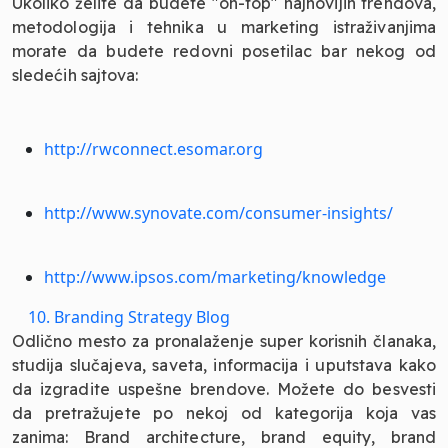
Ukoliko želite da budete "on-top" najnovijih trendova,
metodologija i tehnika u marketing istraživanjima
morate da budete redovni posetilac bar nekog od
sledećih sajtova:
http://rwconnect.esomar.org
http://www.synovate.com/consumer-insights/
http://www.ipsos.com/marketing/knowledge
10. Branding Strategy Blog
Odlično mesto za pronalaženje super korisnih članaka,
studija slučajeva, saveta, informacija i uputstava kako
da izgradite uspešne brendove. Možete do besvesti
da pretražujete po nekoj od kategorija koja vas
zanima: Brand architecture, brand equity, brand