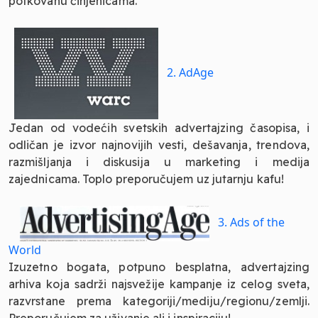
potkovanu činjenicama.
2. AdAge
Jedan od vodećih svetskih advertajzing časopisa, i
odličan je izvor najnovijih vesti, dešavanja, trendova,
razmišljanja i diskusija u marketing i medija
zajednicama. Toplo preporučujem uz jutarnju kafu!
3. Ads of the
World
Izuzetno bogata, potpuno besplatna, advertajzing
arhiva koja sadrži najsvežije kampanje iz celog sveta,
razvrstane prema kategoriji/mediju/regionu/zemlji.
Preporučujem za uživanje ali i inspiraciju!