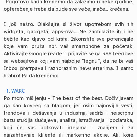
Pogotovo kada krenemo da zalazimo u neke godine,
opterećenje treba da bude sve veće, inače... krečana.
I još nešto. Olakšajte si život upotrebom svih tih
widgeta, gadgeta, apps-ova... Ne zaobilazite ih i ne
bežite kao djavo od krsta. Iskoristite sve potencijale
koje vam pruža npr. vaš smartphone za početak.
Aktivirajte Google reader i prijavite se na RSS feedove
sa websajtova koji vam najbolje "legnu", da ne bi vaš
Inbox pretrpavali raznoraznim newsletterima. I samo
hrabro! Pa da krenemo:
1. WARC
Po mom mišljenju - The best of the best. Doživljavam
ga kao kovčeg sa blagom, jer osim najnovijih vesti,
trendova i dešavanja u industriji, sadrži i neiscrpnu
bazu studija slučajeva, analiza, istraživanja i podataka,
koji će vas potkovati idejama i znanjem i za
najzahtevnije klijente ili marketing akcije. Ali, koje