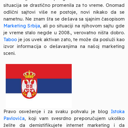
situacija se drastično promenila za to vreme. Onomad
odlični sajtovi više ne postoje, novi nikako da se
nametnu. Ne znam šta se dešava sa sjajnim časopisom
Marketing Srbija
, ali po situaciji na njihovom sajtu gde
je vreme stalo negde u 2008., verovatno ništa dobro.
Taboo
je jos uvek aktivan zato, te može da posluži kao
izvor informacija o dešavanjima na našoj marketing
sceni.
Pravo osveženje i za svaku pohvalu je blog
Istoka
Pavlovića
, koji vam svesrdno preporučujem ukoliko
želite da demistifikujete internet marketing i da