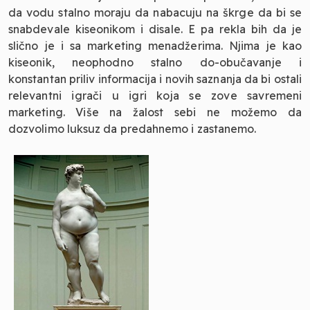
da vodu stalno moraju da nabacuju na škrge da bi se
snabdevale kiseonikom i disale. E pa rekla bih da je
slično je i sa marketing menadžerima. Njima je kao
kiseonik, neophodno stalno do-obučavanje i
konstantan priliv informacija i novih saznanja da bi ostali
relevantni igrači u igri koja se zove savremeni
marketing. Više na žalost sebi ne možemo da
dozvolimo luksuz da predahnemo i zastanemo.