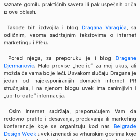
saznate gomilu praktičnih saveta ili pak uspešnih priča
iz ove oblasti.
Takođe bih izdvojila i blog
Dragana Varagića
, sa
odličnim, veoma sadržajnim tekstovima o internet
marketingu i PR-u.
Pored njega, za preporuku je i blog
Dragane
Djermanovic
. Malo previse „hectic“ za moj ukus, ali
možda će vama bolje leći. U svakom slučaju Dragana je
jedan od najeksponiranijih domaćih internet PR
stručnjaka, i na njenom blogu uvek ima zanimljivih i
„up-to-date“ informacija.
Osim internet sadržaja, preporučujem Vam da
redovno pratite i desavanja, predavanja ili marketing
konferencije koje se organizuju kod nas.
Belgrade
Design Week
uvek iznenadi sa vrhunskim gostima koje