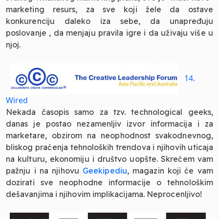
marketing resurs, za sve koji žele da ostave
konkurenciju daleko iza sebe, da unapređuju
poslovanje , da menjaju pravila igre i da uživaju više u
njoj.
14.
Wired
Nekada časopis samo za tzv. technological geeks,
danas je postao nezamenljiv izvor informacija i za
marketare, obzirom na neophodnost svakodnevnog,
bliskog praćenja tehnoloških trendova i njihovih uticaja
na kulturu, ekonomiju i društvo uopšte. Skrećem vam
pažnju i na njihovu
Geekipediu
, magazin koji će vam
dozirati sve neophodne informacije o tehnološkim
dešavanjima i njihovim implikacijama. Neprocenljivo!